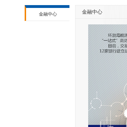
金融中心
金融中心