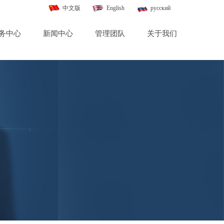
中文版
English
русский
务中心
新闻中心
管理团队
关于我们